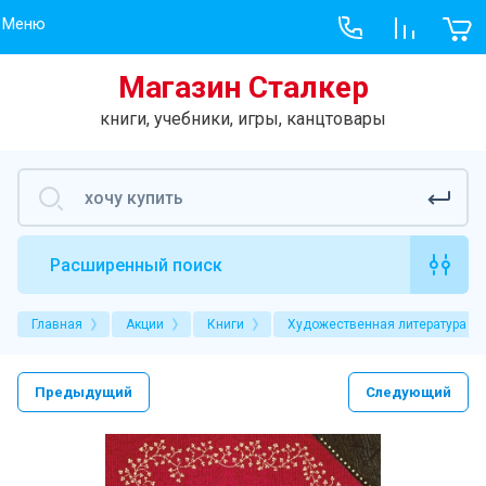
Меню
Магазин Сталкер
Меню
Учебник
книги, учебники, игры, канцтовары
Хит продаж
Учебники, рабо
Учебники
Книги
Расширенный поиск
Игры
Главная
Акции
Книги
Художественная литература
Творчество
Новое на сайте
Предыдущий
Следующий
Гарри Поттер