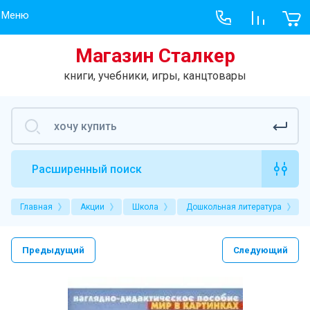
Меню
Магазин Сталкер
Меню
Учебник
книги, учебники, игры, канцтовары
Хит продаж
Учебники, рабо
Учебники
Книги
Расширенный поиск
Игры
Главная
Акции
Школа
Дошкольная литература
Творчество
Новое на сайте
Предыдущий
Следующий
Гарри Поттер