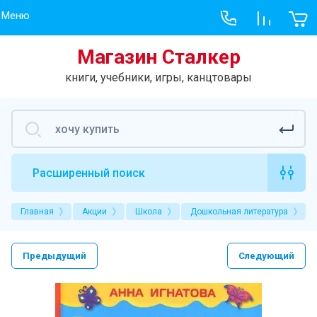
Меню
Магазин Сталкер
Меню
Учебник
книги, учебники, игры, канцтовары
Хит продаж
Учебники, рабо
Учебники
Книги
Расширенный поиск
Игры
Главная
Акции
Школа
Дошкольная литература
Творчество
Новое на сайте
Предыдущий
Следующий
Гарри Поттер