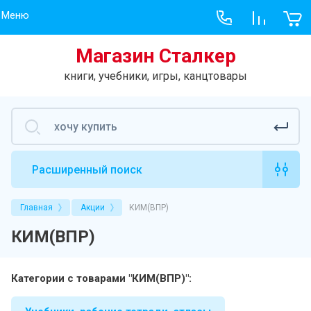
Меню
Магазин Сталкер
Меню
Учебник
книги, учебники, игры, канцтовары
Хит продаж
Учебники, рабо
Учебники
Книги
Расширенный поиск
Игры
Главная
Акции
КИМ(ВПР)
Творчество
КИМ(ВПР)
Новое на сайте
Гарри Поттер
Категории с товарами "КИМ(ВПР)":