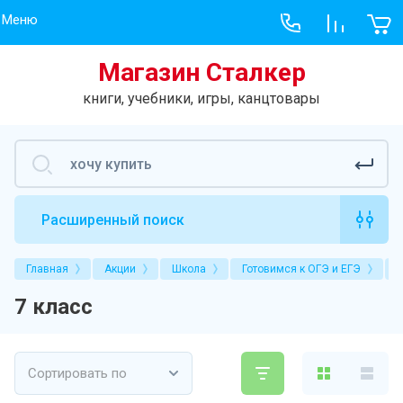
Меню
Магазин Сталкер
Меню
Учебник
книги, учебники, игры, канцтовары
Хит продаж
Учебники, рабо
Учебники
Книги
Расширенный поиск
Игры
Главная
Акции
Школа
Готовимся к ОГЭ и ЕГЭ
Творчество
7 класс
Новое на сайте
Гарри Поттер
Сортировать по